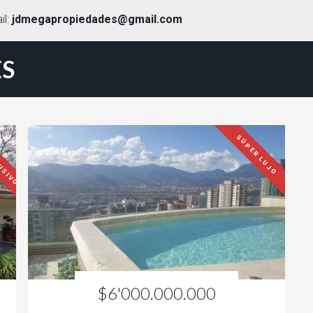
il:
jdmegapropiedades@gmail.com
S
USIVO
SÚPER LUJO
$6'000.000.000