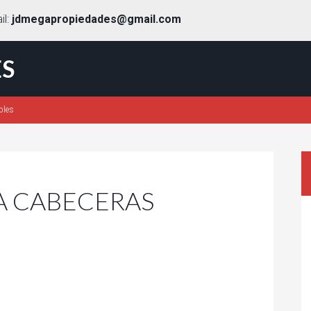
il:
jdmegapropiedades@gmail.com
S
bles
A CABECERAS