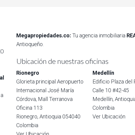
Megapropiedades.co:
Tu agencia inmobiliaria
RE
Antioqueño.
EO
Ubicación de nuestras oficinas
Rionegro
Medellín
al
Glorieta principal Aeropuerto
Edificio Plaza del
Internacional José María
Calle 10 #42-45
 a
Córdova, Mall Terranova
Medellín, Antioqu
Oficina 113
Colombia
Rionegro, Antioquia 054040
Ver Ubicación
Colombia
Ver Ubicación